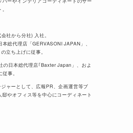
ッパーやインテリアコーディネートのサー
ト。
株式会社から分社) 入社。
日本総代理店「GERVASONI JAPAN」、
O」の立ち上げに従事。
社の日本総代理店｢Baxter Japan」、およ
げに従事。
マネージャーとして、広報PR、企画運営等ブ
人邸やオフィス等を中心にコーディネート