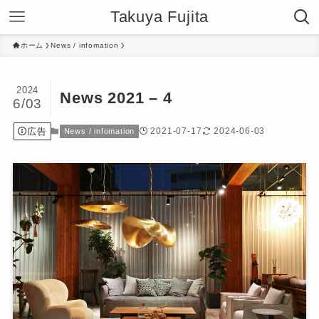
Takuya Fujita
ホーム
News / infomation
2024
News 2021 – 4
6/03
広告
2021-07-17
2024-06-03
News / infomation