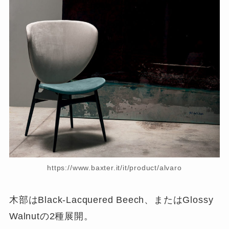
https://www.baxter.it/it/product/alvaro
木部はBlack-Lacquered Beech、またはGlossy
Walnutの2種展開。