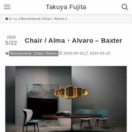
Takuya Fujita
ホーム
Recommend
Chair / Bench
2024
Chair / Alma・Alvaro – Baxter
5/22
2020-05-01
2024-05-22
Recommend
Chair / Bench